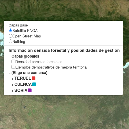
−
Capas Base
Satellite PNOA
Open Street Map
Nothing
Información densida forestal y posibilidades de gestión
−
Capas globales
−
Densidad parcelas forestales
Ejemplos demostrativos de mejora territorial
(Elige una comarca)
−
TERUEL
+
CUENCA
+
SORIA
+